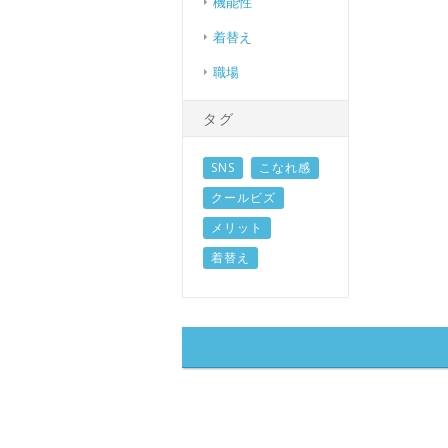
機能性
着替え
職場
タグ
SNS
こなれ感
クールビズ
メリット
着替え