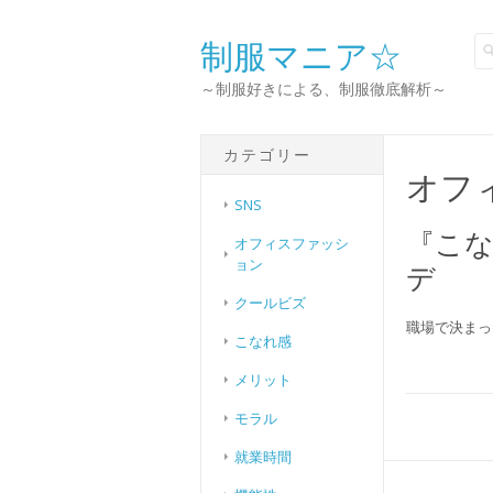
制服マニア☆
～制服好きによる、制服徹底解析～
カテゴリー
オフ
SNS
『こな
オフィスファッシ
ョン
デ
クールビズ
職場で決まっ
こなれ感
メリット
モラル
就業時間